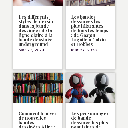
Les différents
Les bandes
styles de dessin
dessinées les
dans la bande
plus hilarantes
dessinée : de la
de tous les temps
ligne claire à la
: de Gaston
bande dessinée
Lagaffe à Calvin
underground
et Hobbes
Mar 27, 2023
Mar 27, 2023
Comment trouver
Les personnages
de nouvelles
de bande
bandes
dessinée les plus
dessinées à lire :
populaires de