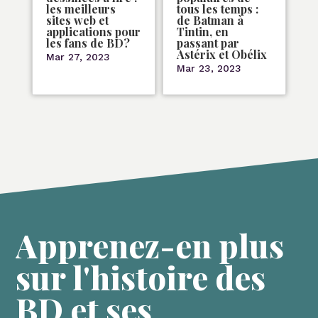
les meilleurs
tous les temps :
sites web et
de Batman à
applications pour
Tintin, en
les fans de BD?
passant par
Astérix et Obélix
Mar 27, 2023
Mar 23, 2023
Apprenez-en plus
sur l'histoire des
BD et ses