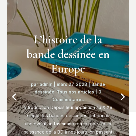
L’histoire de la
bande dessinée en
Europe
par
admin
|
mars 27, 2023
|
Bande
dessinée
,
Tous nos articles
| 0
Commentaires
Introduction Depuis leur apparition au XIXe
siècle, les bandes dessinées ont connu
une évolution fascinante en Europe. De la
naissance de la BD à nos jours, en passant